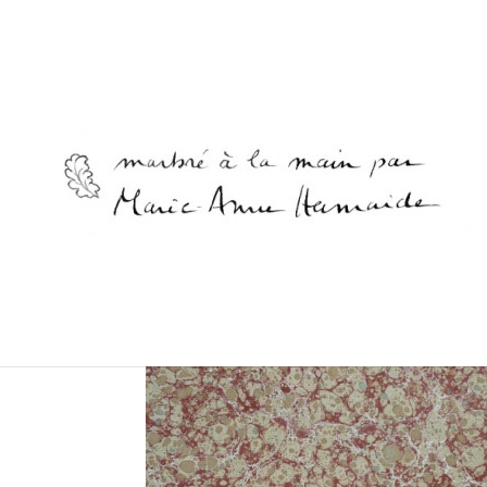
Accueil
/
Caillouté
/ Caillouté Sépia