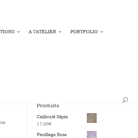
TIONS
A l’ATELIER
PORTFOLIO
Rechercher
Produits
Caillouté Sépia
pia
17,00
€
Feuillage Rose