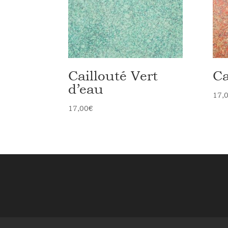
Caillouté Vert
Ca
d’eau
17,
17,00
€