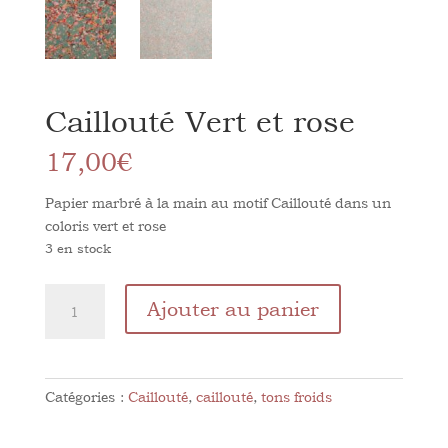
Caillouté Vert et rose
17,00
€
Papier marbré à la main au motif Caillouté dans un
coloris vert et rose
3 en stock
quantité
Ajouter au panier
de
Caillouté
Vert
et
Catégories :
Caillouté
,
caillouté
,
tons froids
rose