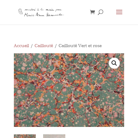
Accueil
/
Caillouté
/ Caillouté Vert et rose