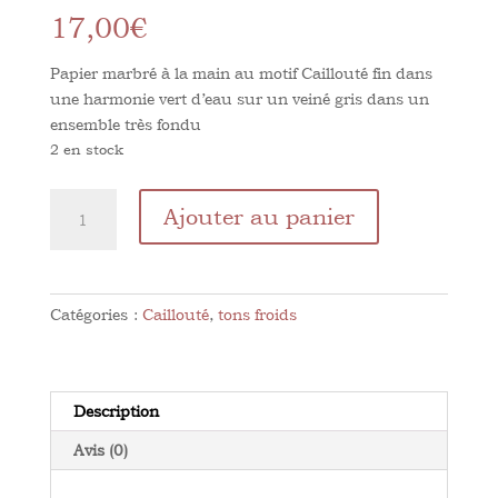
17,00
€
Papier marbré à la main au motif Caillouté fin dans
une harmonie vert d’eau sur un veiné gris dans un
ensemble très fondu
2 en stock
quantité
Ajouter au panier
de
Caillouté
Vert
d'eau
Catégories :
Caillouté
,
tons froids
Description
Avis (0)